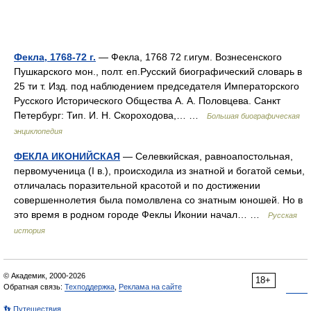
Фекла, 1768-72 г.
— Фекла, 1768 72 г.игум. Вознесенского
Пушкарского мон., полт. еп.Русский биографический словарь в
25 ти т. Изд. под наблюдением председателя Императорского
Русского Исторического Общества А. А. Половцева. Санкт
Петербург: Тип. И. Н. Скороходова,… …
Большая биографическая
энциклопедия
ФЕКЛА ИКОНИЙСКАЯ
— Селевкийская, равноапостольная,
первомученица (I в.), происходила из знатной и богатой семьи,
отличалась поразительной красотой и по достижении
совершеннолетия была помолвлена со знатным юношей. Но в
это время в родном городе Феклы Иконии начал… …
Русская
история
© Академик, 2000-2026
18+
Обратная связь:
Техподдержка
,
Реклама на сайте
👣 Путешествия