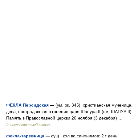
ФЕКЛА Персидская
— (ум. ок. 345), христианская мученица,
дева, пострадавшая в гонение царя Шапура II (см. ШАПУР II) .
Память в Православной церкви 20 ноября (3 декабря) …
Энциклопедический словарь
фекла-заревница
— сущ., кол во синонимов: 2 • день