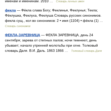
именам и именинам. 2010 …
Словарь личных имен
фекла
— Фёкла слава Богу; Феклинья, Феклунья; Текла;
Фёклушка, Феклуха, Феклуша Словарь русских синонимов.
фекла сущ., кол во синонимов: 2 • имя (1104) • фёкла (1) …
Словарь синонимов
ФЕКЛА-ЗАРЕВНИЦА
— ФЕКЛА ЗАРЕВНИЦА, день 24
сентября; зарева от степных палов; ночи темнеют, день
убывает; начало утренней молотьбы при огне. Толковый
словарь Даля. В.И. Даль. 1863 1866 …
Толковый словарь Даля